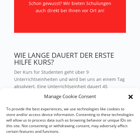
Schon gewusst? Wir bieten Schulungen
auch direkt bei Ihnen vor Ort an!
WIE LANGE DAUERT DER ERSTE
HILFE KURS?
Der Kurs für Studenten geht über 9
Unterrichtseinheiten und wird bei uns an einem Tag
absolviert. Eine Unterrichtseinheit dauert 45
Minuten. Da wir für einen entspannten Kurstag mit
Manage Cookie Consent
Pausen sorgen wollen dauert der Kurs insgesamt 7,5
Stunden inklusive Pausen.
To provide the best experiences, we use technologies like cookies to
store and/or access device information. Consenting to these technologies
Die Dauer des Erste-Hilfe-Kurses:
will allow us to process data such as browsing behavior or unique IDs on
this site. Not consenting or withdrawing consent, may adversely affect
9 Unterrichtsstunden über jeweils 45 Minuten
certain features and functions.
Gesamtdauer inklusive Pausen: 7,5 Stunden