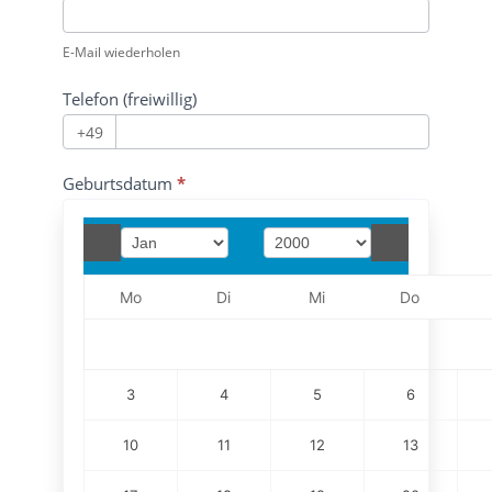
E-Mail wiederholen
Telefon (freiwillig)
+49
Geburtsdatum
*
Mo
Di
Mi
Do
3
4
5
6
10
11
12
13